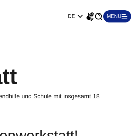
Suche
Barrierefreiheit
DE
MENÜ
tt
endhilfe und Schule mit insgesamt 18
enwerkstatt!