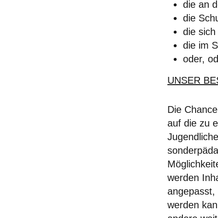
die an 
die Sch
die sich
die im S
oder, ode
UNSER BE
Die Chancen
auf die zu 
Jugendliche
sonderpäda
Möglichkeit
werden Inha
angepasst, 
werden kann