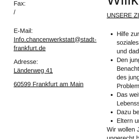
Fax:
/
UNSERE ZI
E-Mail:
Hilfe z
Info.chancenwerkstatt@stadt-
soziale
frankfurt.de
und dad
Den jun
Adresse:
Benacht
Länderweg 41
des jun
60599
Frankfurt am Main
Problem
Das wei
Lebenss
Dazu be
Eltern 
Wir wollen 
ungerecht b