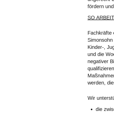
fördern und
SO ARBEIT
Fachkräfte 
S
imonsoh
K
inder-,
J
u
und die Wo
negativer B
qualifizier
Maßnahmen v
werden, die
Wir unterst
die zwis