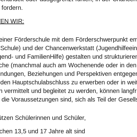
 fordern.
EN WIR:
einer Förderschule mit dem Förderschwerpunkt emo
n
S
chule) und der Chancenwerkstatt (Jugendhilfee
gend- und
F
amilien
H
ilfe) gestalten und strukturie
che (manchmal auch am Wochenende oder in den 
indungen, Beziehungen und Perspektiven entgegenz
enden Hauptschulabschluss zu erwerben oder in wei
ermittelt und begleitet zu werden, können langfr
 die Voraussetzungen sind, sich als Teil der Gesell
ützen Schülerinnen und Schüler,
chen 13,5 und 17 Jahre alt sind