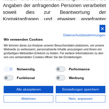
Angaben der anfragenden Personen verarbeitet
soweit dies zur Beantwortung der
Kontaktanfragen und etwaiger angefragter
Maßnahmen erforderlich ist.
Verarbeitete Datenarten:
Kontaktdaten (z.B. E-Mail,
Datenschutzbestimmungen
Telefonnummern); Inhaltsdaten (z.B. Eingaben in
Wir verwenden Cookies
Onlineformularen); Nutzungsdaten (z.B. besuchte
Wir können diese zur Analyse unserer Besucherdaten platzieren, um unsere
Webseiten, Interesse an Inhalten, Zugriffszeiten). Meta-,
Webseite zu verbessern, personalisierte Inhalte anzuzeigen und Ihnen ein
großartiges Webseiten-Erlebnis zu bieten. Für weitere Informationen zu den
Kommunikations- und Verfahrensdaten (z. B. IP-Adressen,
von uns verwendeten Cookies öffnen Sie die Einstellungen.
Zeitangaben, Identifikationsnummern, Einwilligungsstatus).
Betroffene Personen:
Kommunikationspartner.
Notwendig
Performance
Zwecke der Verarbeitung:
Kontaktanfragen und
Funktional
Werbung
Kommunikation; Verwaltung und Beantwortung von
Anfragen; Feedback (z.B. Sammeln von Feedback via
Alle akzeptieren
Einstellungen speichern
Online-Formular). Bereitstellung unseres Onlineangebotes
und Nutzerfreundlichkeit.
Ablehnen
Nein, anpassen
Rechtsgrundlagen:
Berechtigte Interessen (Art. 6 Abs. 1 S.
1 lit. f) DSGVO). Vertragserfüllung und vorvertragliche